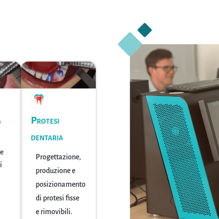
a
Protesi
dentaria
ie
Progettazione,
i
produzione e
posizionamento
di protesi fisse
e rimovibili.