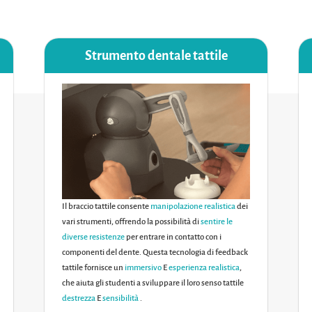
Strumento dentale tattile
Il braccio tattile consente
manipolazione realistica
dei
vari strumenti, offrendo la possibilità di
sentire le
diverse resistenze
per entrare in contatto con i
componenti del dente. Questa tecnologia di feedback
tattile fornisce un
immersivo
E
esperienza realistica
,
che aiuta gli studenti a sviluppare il loro senso tattile
destrezza
E
sensibilità
.