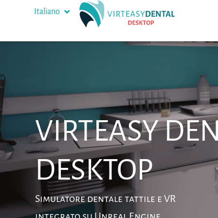
Italiano
Русский
VIRTEASY DE
DESKTOP
Simulatore dentale tattile e VR
integrato su Unreal Engine