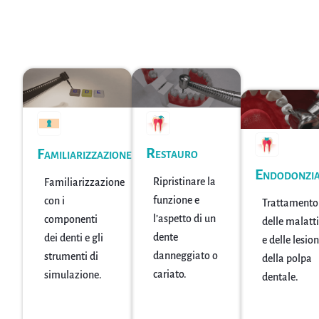
Restauro
Familiarizzazione
Endodonzi
Ripristinare la
Familiarizzazione
funzione e
con i
Trattamento
l’aspetto di un
componenti
delle malatt
dente
dei denti e gli
e delle lesion
danneggiato o
strumenti di
della polpa
cariato.
simulazione.
dentale.