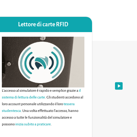
Lettore di carte RFID
I
L’accesso al simulatore è rapido e semplice grazie a
il
Virteasy Denta
sistema di lettura delle carte
. Gli studenti accedono al
all’interno di u
loro account personale utilizzando il loro
tessera
ambienti realist
studentesca
. Una volta effettuato l’accesso, hanno
fornisce un’es
accesso a tutte le funzionalità del simulatore e
realistica, con
possono
inizia subito a praticare
.
competenze odo