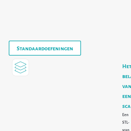
Standaardoefeningen
He
bel
va
een
sc
Een
STL-
scan