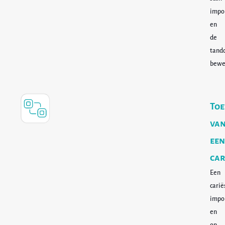
impo
en
de
tand
bewe
Toe
va
een
car
Een
carië
impo
en
op