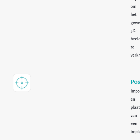
om
het
gewe
3D-
beel
te
verkr
Pos
Impo
en
plaat
van
een
impl