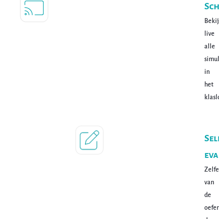
Sc
Beki
live
alle
simu
in
het
klasl
Sel
eva
Zelfe
van
de
oefe