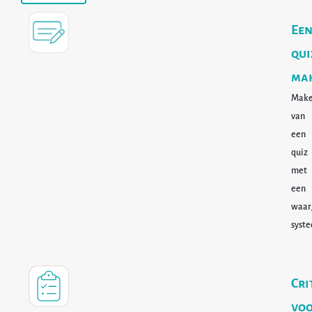
Ee
qui
ma
Mak
van
een
quiz
met
een
waar
syst
Cri
vo