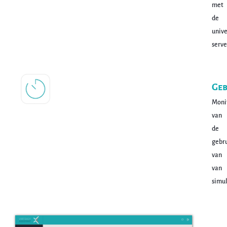
met
de
unive
serve
Geb
Moni
van
de
gebr
van
van
simul