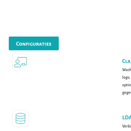
Configuraties
Cl
Wach
logo,
optie
gege
LD
Verb