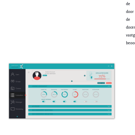
de
door
de
doce
vastg
beoor