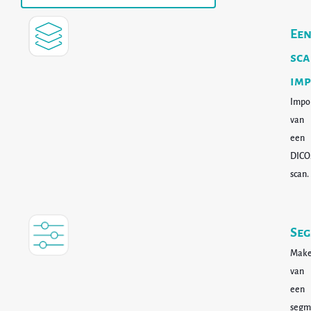
Ee
sc
imp
Impo
van
een
DICO
scan.
Seg
Mak
van
een
segm