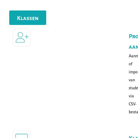
Klassen
Pro
aa
Aan
of
impo
van
stud
via
CSV-
besta