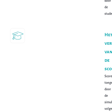
door
de
stude
He
ver
va
de
sco
Scor
toeg
door
de
simu
volg