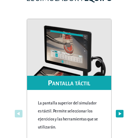
Pantalla táctil
La pantalla superior del simulador
es táctil. Permite seleccionar los
La
ejercicios y las herramientas que se
si
utilizarán.
qu
pa