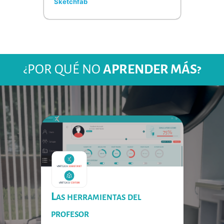
Sketchfab
¿POR QUÉ NO
APRENDER MÁS?
Las herramientas del
profesor