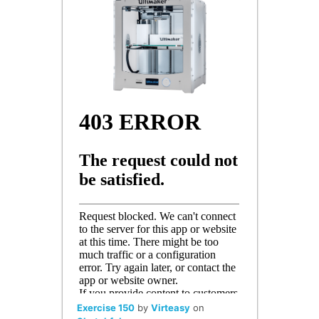
Exercise 150
by
Virteasy
on