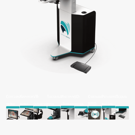
Сенсорный
Хирургический
VR-
Тактильная
Инструмент
3D-
Считыватель
Регулируемая
Педаль
экран
экран
гарнитура
рука
«Зеркало»
мышь
RFID-
высота
карт